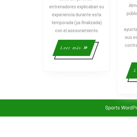
ES
Alm
entrenadores explicaban su
CONVENIENTE
públi
experiencia durante esta
PARA
LOS
temporada (ya finalizada)
ayunta
ENTRENADORES
con el asesoramiento
sus es
contra
Leer
Leer más
más
L
Sports WordP