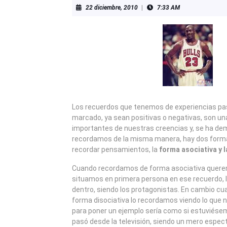
22
22 diciembre, 2010
|
7:33 AM
diciembre,
2010
Los recuerdos que tenemos de experiencias p
marcado, ya sean positivas o negativas, son un
importantes de nuestras creencias y, se ha de
recordamos de la misma manera, hay dos form
recordar pensamientos, la
forma asociativa y l
Cuando recordamos de forma asociativa quere
situamos en primera persona en ese recuerdo, 
dentro, siendo los protagonistas. En cambio c
forma disociativa lo recordamos viendo lo que 
para poner un ejemplo sería como si estuviése
pasó desde la televisión, siendo un mero espect