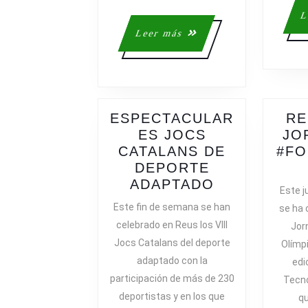
L
Leer
Leer más
más
ESPECTACULAR
RE
ES JOCS
JO
CATALANS DE
#FO
DEPORTE
ESPECTACU
ADAPTADO
Este j
JOCS
Este fin de semana se han
se ha 
CATALANS
celebrado en Reus los VIII
Jor
DE
Jocs Catalans del deporte
Olímp
DEPORTE
adaptado con la
edi
ADAPTADO
participación de más de 230
Tecno
deportistas y en los que
qu