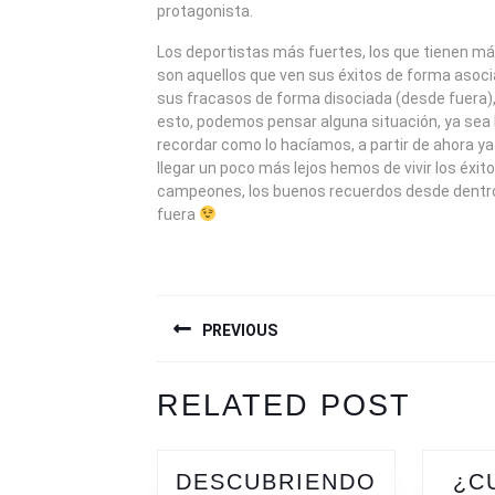
protagonista.
Los deportistas más fuertes, los que tienen más
son aquellos que ven sus éxitos de forma asoci
sus fracasos de forma disociada (desde fuera
esto, podemos pensar alguna situación, ya sea
recordar como lo hacíamos, a partir de ahora 
llegar un poco más lejos hemos de vivir los éxit
campeones, los buenos recuerdos desde dentro
fuera
NAVEGACIÓN
PREVIOUS
DE
ENTRADAS
Previous
Next
RELATED POST
post:
post:
DESCUBRIENDO
¿C