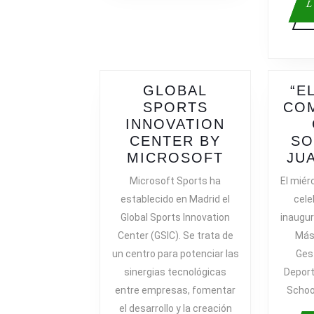
L
GLOBAL
“E
SPORTS
COM
INNOVATION
CENTER BY
SO
GLOBAL
MICROSOFT
JU
SPORTS
Microsoft Sports ha
El miér
INNOVATIO
establecido en Madrid el
cele
CENTER
Global Sports Innovation
inaugura
BY
Center (GSIC). Se trata de
Mást
MICROSOF
un centro para potenciar las
Ges
sinergias tecnológicas
Deport
entre empresas, fomentar
Schoo
el desarrollo y la creación