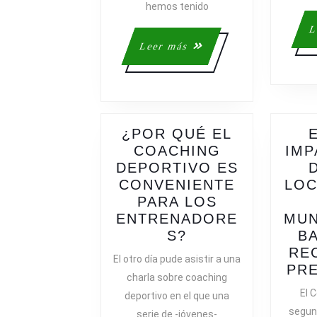
hemos tenido
L
Leer
Leer más
más
¿POR QUÉ EL
COACHING
IMP
DEPORTIVO ES
CONVENIENTE
LOC
PARA LOS
ENTRENADORE
MUN
¿POR
S?
B
QUÉ
RE
El otro día pude asistir a una
EL
PR
charla sobre coaching
COACHING
El C
deportivo en el que una
DEPORTIVO
segund
serie de -jóvenes-