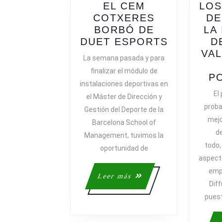
EL CEM
LOS
COTXERES
DE
BORBÓ DE
LA
DESCUBR
DUET ESPORTS
D
EL
VA
La semana pasada y para
CEM
finalizar el módulo de
COTXERE
P
instalaciones deportivas en
BORBÓ
El
el Máster de Dirección y
DE
proba
Gestión del Deporte de la
DUET
mejo
Barcelona School of
ESPORTS
de
Management, tuvimos la
todo,
oportunidad de
aspecto
emp
Leer
Leer más
Diff
más
puest