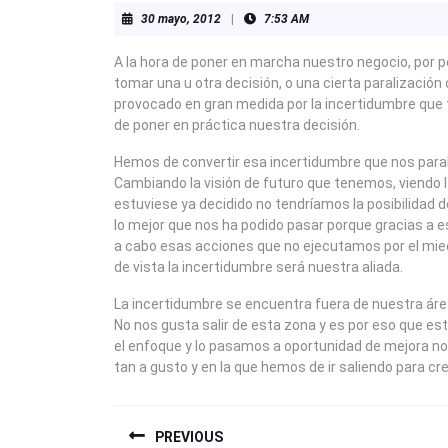
30
30 mayo, 2012
|
7:53 AM
mayo,
2012
A la hora de poner en marcha nuestro negocio, por 
tomar una u otra decisión, o una cierta paralización 
provocado en gran medida por la incertidumbre que
de poner en práctica nuestra decisión.
Hemos de convertir esa incertidumbre que nos paral
Cambiando la visión de futuro que tenemos, viendo l
estuviese ya decidido no tendríamos la posibilidad 
lo mejor que nos ha podido pasar porque gracias a e
a cabo esas acciones que no ejecutamos por el mie
de vista la incertidumbre será nuestra aliada.
La incertidumbre se encuentra fuera de nuestra área
No nos gusta salir de esta zona y es por eso que e
el enfoque y lo pasamos a oportunidad de mejora n
tan a gusto y en la que hemos de ir saliendo para c
NAVEGACIÓN
PREVIOUS