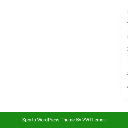
Sports WordPress Theme
By VWThemes
Scroll