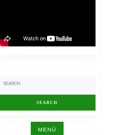
Search
or:
MENÚ